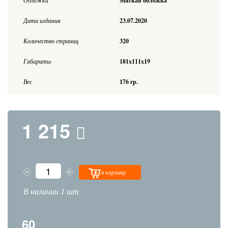
Мягкая обложка
Дата издания
23.07.2020
Количество страниц
320
Габариты
181x111x19
Вес
176 гр.
1 215
в корзину
В наличии 1 шт
60