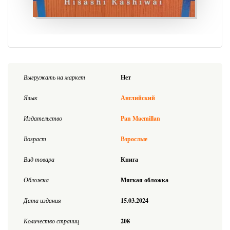
Выгружать на маркет
Нет
Язык
Английский
Издательство
Pan Macmillan
Возраст
Взрослые
Вид товара
Книга
Обложка
Мягкая обложка
Дата издания
15.03.2024
Количество страниц
208