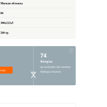
Мягкая обложка
84
300x212x5
260 гр.
74
бонуса
вы получите для оплаты
рзину
будущих покупок