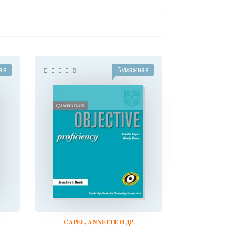
ая
Бумажная
CAPEL, ANNETTE И ДР.
STYRIN