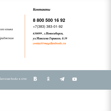
Контакты
8 800 500 16 92
+7(383) 383-01-92
ого языка
630099
,
г.Новосибирск,
бриджским
ул.Максима Горького, д.39
contact
@magellanbooks.ru
агеллан books в сети: