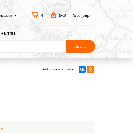
0
агазине
Вход
Регистрация
АКЦИИ
Найти
Поделиться ссылкой
!»