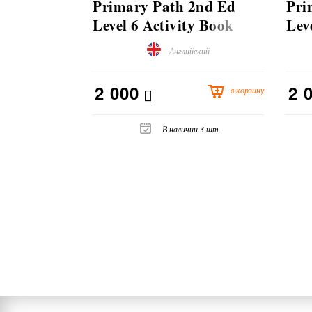
Primary Path 2nd Ed
Pri
Level 6 Activity Book
Lev
with Digital Pack
wit
Английский
2 000
2 
в корзину
В наличии 3 шт