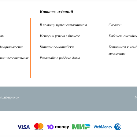
Каталог изданий
В помощь путешественникам
Словари
цам
Истории успеха в бизнесе
Кабинет английск
денциальности
Читаем по-китайски
Готовимся к кем
экзаменам
тки персональных
Развивайте ребёнка дома
 «Сибирикс»
М