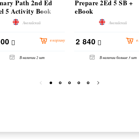
mary Path 2nd Ed
Prepare 2Ed 5 SB +
el 5 Activity Book
eBook
h Digital Pack
Английский
Английский
000
2 840
в корзину
в
В наличии 2 шт
В наличии больше 3 шт