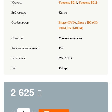
B2.1
B2.2
Уровень
Уровень
Уровень
Вид товара
Книга
Особенности
Видео (DVD)
Диск с ПО (CD-
ROM, DVD-ROM)
Обложка
Мягкая обложка
Количество страниц
158
Габариты
297x210x9
Вес
450 гр.
2 625