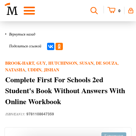
0
Вернуться назад
Поделиться ссылкой
BROOK-HART, GUY
HUTCHINSON, SUSAN
DE SOUZA,
,
,
NATASHA
UDDIN, JISHAN
,
Complete First For Schools 2ed
Student's Book Without Answers With
Online Workbook
9781108647359
ISBN/EAN13: