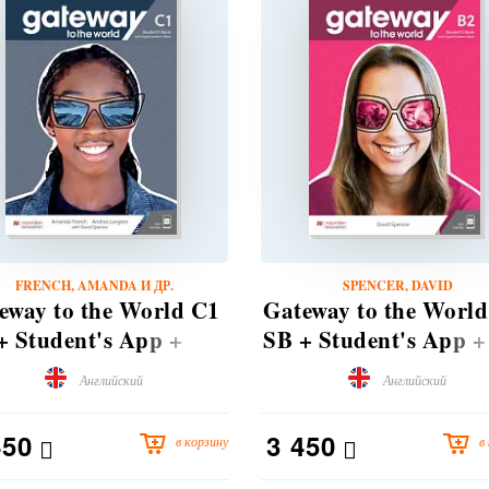
FRENCH, AMANDA И ДР.
SPENCER, DAVID
eway to the World C1
Gateway to the World
+ Student's App +
SB + Student's App +
B
DSB Pk
Английский
Английский
450
3 450
в корзину
в