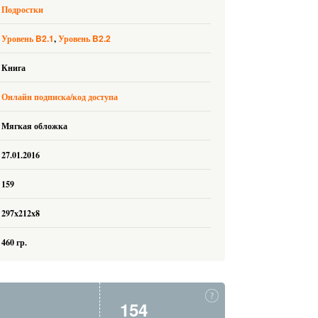
Подростки
B2.1
B2.2
Уровень
Уровень
Книга
Онлайн подписка/код доступа
Мягкая обложка
27.01.2016
159
297x212x8
460 гр.
154