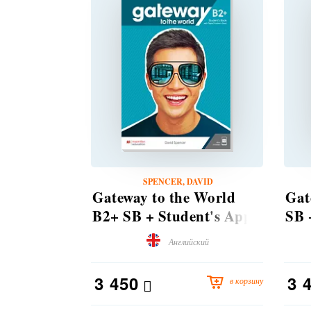
SPENCER, DAVID
Gateway to the World
Gat
B2+ SB + Student's App
SB 
+ DSB
DS
Английский
3 450
3 
в корзину