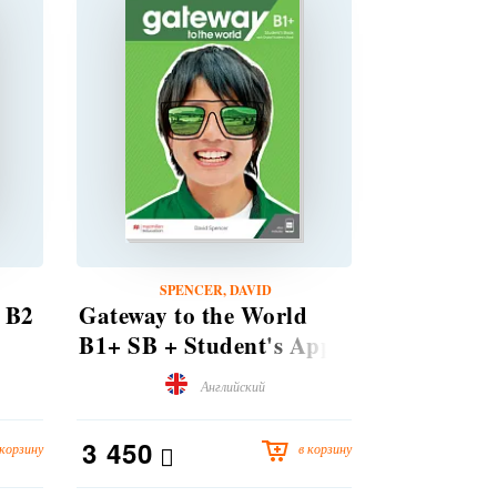
SPENCER, DAVID
SPE
 B2
Gateway to the World
Gateway t
B1+ SB + Student's App
SB + Stud
+ DSB Pk
DSB Pk
Английский
3 450
3 450
 корзину
в корзину