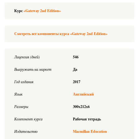
Курс
«Gateway 2nd Edition»
Смотреть все компоненты курса «Gateway 2nd Edition»
Лицензия (дней)
546
Выгружать на маркет
Да
Год издания
2017
Язык
Английский
Размеры
300x212x6
Компонент курса
Рабочая тетрадь
Издательство
Macmillan Education