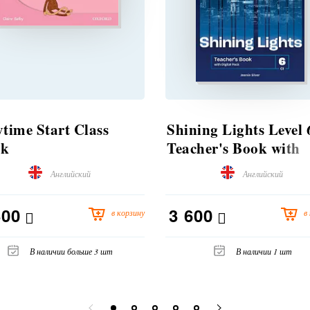
ytime Start Class
Shining Lights Level 
ok
Teacher's Book with
Digital Pack
Английский
Английский
300
3 600
в корзину
в
В наличии больше 3 шт
В наличии 1 шт