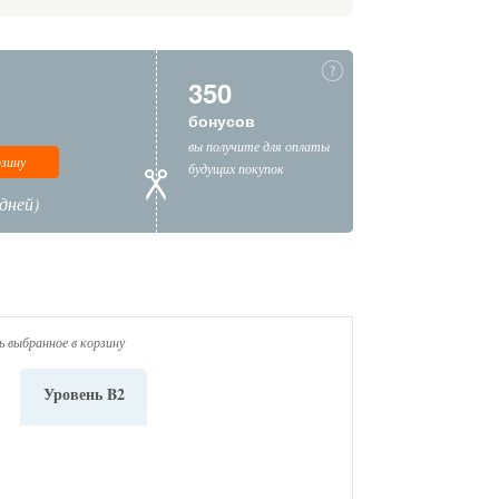
350
бонусов
вы получите для оплаты
рзину
будущих покупок
дней)
 выбранное в корзину
Уровень B2