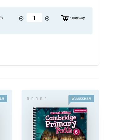
в корзину
й)
ая
Бумажная