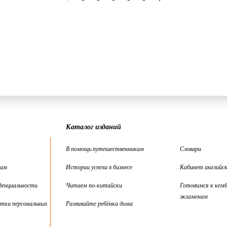
Каталог изданий
В помощь путешественникам
Словари
цам
Истории успеха в бизнесе
Кабинет английск
денциальности
Читаем по-китайски
Готовимся к кем
экзаменам
тки персональных
Развивайте ребёнка дома