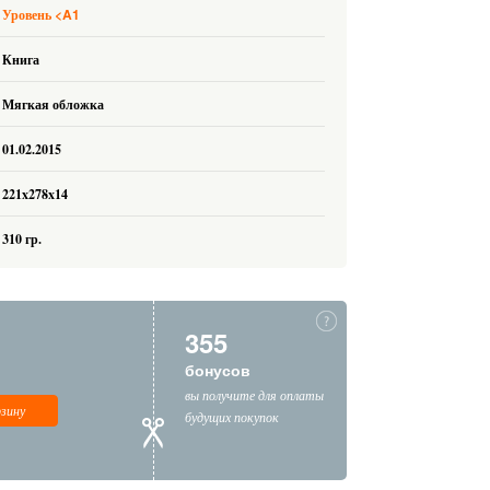
<A1
Уровень
Книга
Мягкая обложка
01.02.2015
221x278x14
310 гр.
355
бонусов
вы получите для оплаты
рзину
будущих покупок