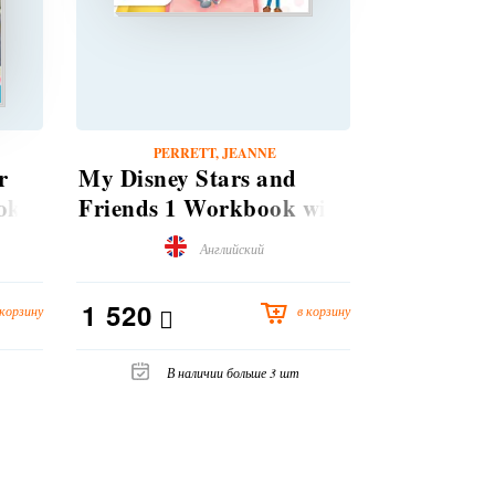
PERRETT, JEANNE
PERR
r
My Disney Stars and
My Disney
ok
Friends 1 Workbook with
Friends 1
eBook
+ eBook wi
Английский
resources
1 520
4 600
 корзину
в корзину
В наличии больше 3 шт
В н