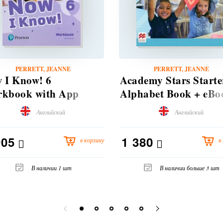
PERRETT, JEANNE
PERRETT, JEANNE
 I Know! 6
Academy Stars Starte
kbook with App
Alphabet Book + eBo
Английский
Английский
905
1 380
в корзину
в
В наличии 1 шт
В наличии больше 3 шт