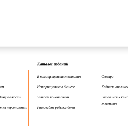
Каталог изданий
В помощь путешественникам
Словари
цам
Истории успеха в бизнесе
Кабинет английск
денциальности
Читаем по-китайски
Готовимся к кем
экзаменам
тки персональных
Развивайте ребёнка дома