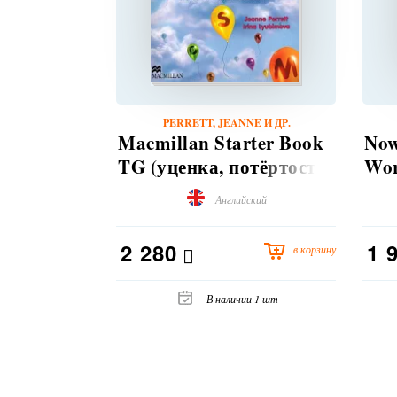
PERRETT, JEANNE И ДР.
Macmillan Starter Book
Now
TG (уценка, потёртости
Wor
на обложке)
Английский
2 280
1 
в корзину
В наличии 1 шт