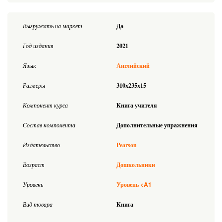
Выгружать на маркет
Да
Год издания
2021
Язык
Английский
Размеры
310x235x15
Компонент курса
Книга учителя
Состав компонента
Дополнительные упражнения
Издательство
Pearson
Возраст
Дошкольники
<A1
Уровень
Уровень
Вид товара
Книга