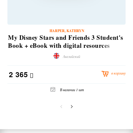
HARPER, KATHRYN
My Disney Stars and Friends 3 Student's
Book + eBook with digital resources
(уценка, незначительное замятие
Английский
обложки)
2 365
в корзину
В наличии 1 шт