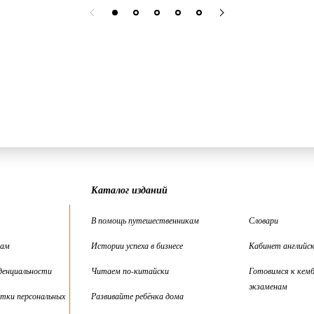
Каталог изданий
В помощь путешественникам
Словари
цам
Истории успеха в бизнесе
Кабинет английск
денциальности
Читаем по-китайски
Готовимся к кем
экзаменам
тки персональных
Развивайте ребёнка дома