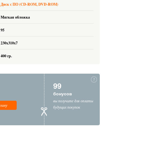
Диск с ПО (CD-ROM, DVD-ROM)
Мягкая обложка
95
230x310x7
400 гр.
99
бонусов
вы получите для оплаты
рзину
будущих покупок