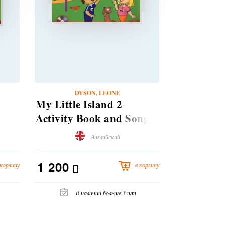
DYSON, LEONE
DY
My Little Island 2
Islands St
Activity Book and Songs
Book plus
and Chants CD Pack
Английский
1 200
4 730
 корзину
в корзину
В наличии больше 3 шт