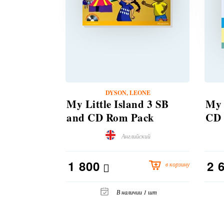
DYSON, LEONE
My Little Island 3 SB
My 
and CD Rom Pack
CD
(уценка, незначительное
Английский
повреждение обложки)
1 800
2 
в корзину
В наличии 1 шт