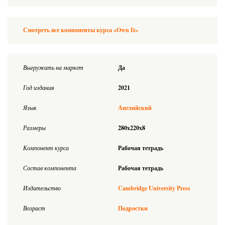
Смотреть все компоненты курса «Own It»
Выгружать на маркет
Да
Год издания
2021
Язык
Английский
Размеры
280x220x8
Компонент курса
Рабочая тетрадь
Состав компонента
Рабочая тетрадь
Издательство
Cambridge University Press
Возраст
Подростки