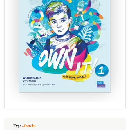
Курс
«Own It»