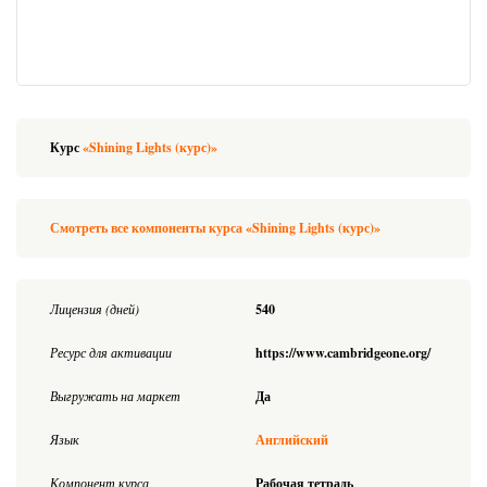
Курс
«Shining Lights (курс)»
Смотреть все компоненты курса «Shining Lights (курс)»
Лицензия (дней)
540
Ресурс для активации
https://www.cambridgeone.org/
Выгружать на маркет
Да
Язык
Английский
Компонент курса
Рабочая тетрадь