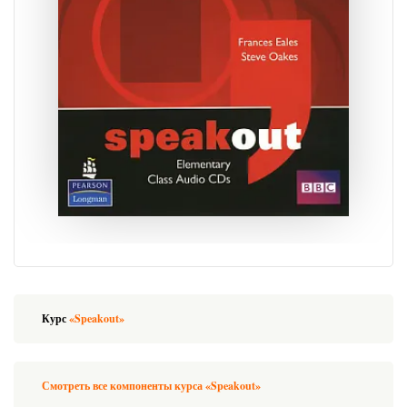
Курс
«Speakout»
Смотреть все компоненты курса «Speakout»