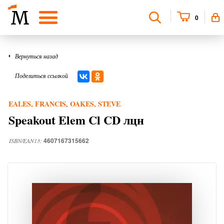
0
Вернуться назад
Поделиться ссылкой
EALES, FRANCIS
OAKES, STEVE
,
Speakout Elem Cl CD лцн
4607167315662
ISBN/EAN13: