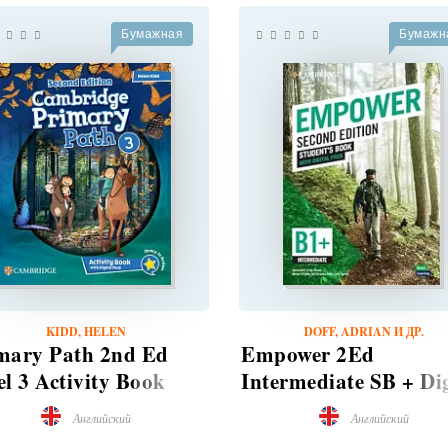
Бумажная
Бумажн
KIDD, HELEN
DOFF, ADRIAN И ДР.
mary Path 2nd Ed
Empower 2Ed
el 3 Activity Book
Intermediate SB + Dig
h Digital Pack
Pack
Английский
Английский