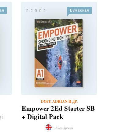
ая
Бумажная
DOFF, ADRIAN И ДР.
DOFF,
Empower 2Ed Starter SB
Empower 
ital
+ Digital Pack
Intermedia
Pack
Английский