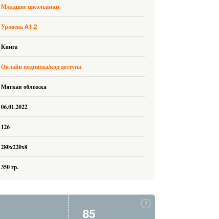
Младшие школьники
A1.2
Уровень
Книга
Онлайн подписка/код доступа
Мягкая обложка
06.01.2022
126
280x220x8
350 гр.
85