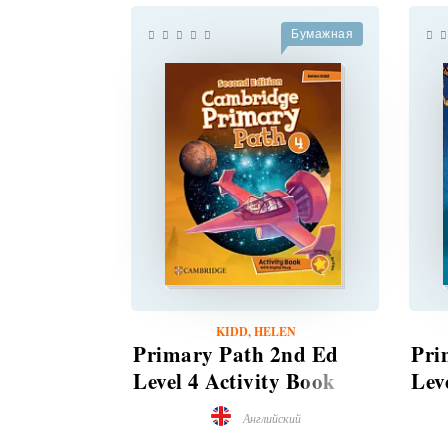
Бумажная
KIDD, HELEN
Primary Path 2nd Ed
Pri
Level 4 Activity Book
Lev
with Digital Pack
wit
Английский