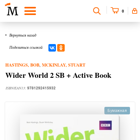
0
Вернуться назад
Поделиться ссылкой
HASTINGS, BOB
MCKINLAY, STUART
,
Wider World 2 SB + Active Book
9781292415932
ISBN/EAN13:
Бумажная