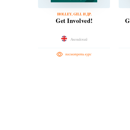
HOLLEY, GILL И ДР.
Get Involved!
G
Английский
посмотреть курс