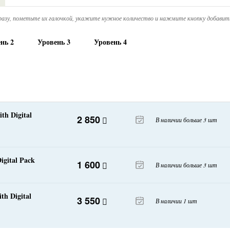
азу, пометьте их галочкой, укажите нужное количество и нажмите кнопку добавить
нь 2
Уровень 3
Уровень 4
th Digital
2 850
В наличии больше 3 шт
igital Pack
1 600
В наличии больше 3 шт
th Digital
3 550
В наличии 1 шт