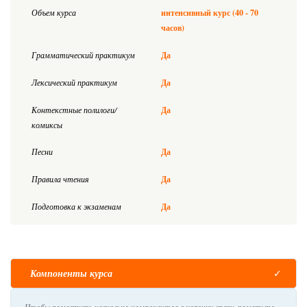
Объем курса
интенсивный курс (40 - 70
часов)
Грамматический практикум
Да
Лексический практикум
Да
Контекстные полилоги/
Да
комиксы
Песни
Да
Правила чтения
Да
Подготовка к экзаменам
Да
Компоненты курса