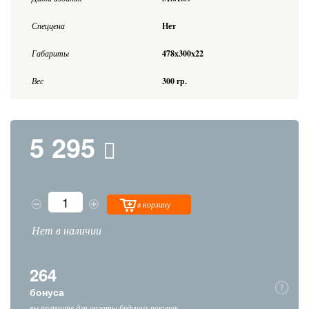
Спеццена
Нет
Габариты
478x300x22
Вес
300 гр.
5 295
в корзину
Нет в наличии
264
бонуса
вы получите для оплаты будущих покупок