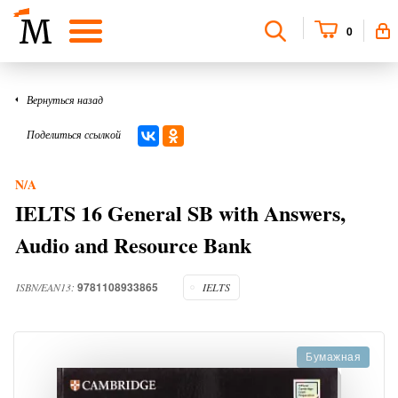
0
Вернуться назад
Поделиться ссылкой
N/A
IELTS 16 General SB with Answers,
Audio and Resource Bank
9781108933865
ISBN/EAN13:
IELTS
Бумажная