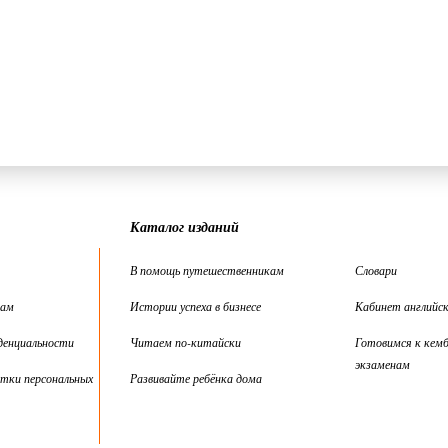
Каталог изданий
В помощь путешественникам
Словари
цам
Истории успеха в бизнесе
Кабинет английск
денциальности
Читаем по-китайски
Готовимся к кем
экзаменам
тки персональных
Развивайте ребёнка дома