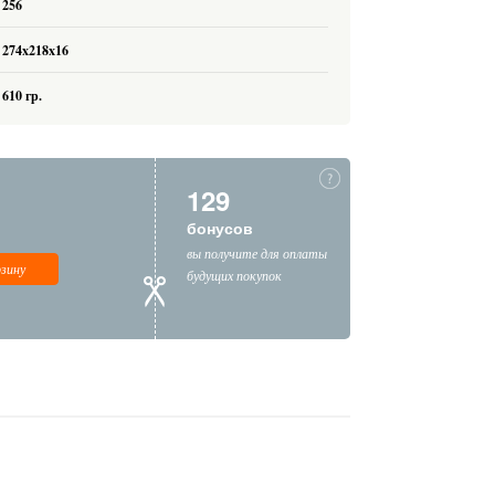
256
274x218x16
610 гр.
129
бонусов
вы получите для оплаты
рзину
будущих покупок