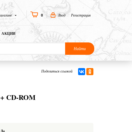
0
агазине
Вход
Регистрация
АКЦИИ
Найти
Поделиться ссылкой
ey + CD-ROM
Да