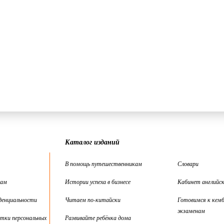
Каталог изданий
В помощь путешественникам
Словари
цам
Истории успеха в бизнесе
Кабинет английск
денциальности
Читаем по-китайски
Готовимся к кем
экзаменам
тки персональных
Развивайте ребёнка дома