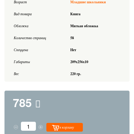
Возраст
Младшие школьники
Вид товара
Книга
Обложка
Мягкая обложка
Количество страниц
58
Спеццена
Нет
Габариты
209x256x10
Вес
220 гр.
785
в корзину