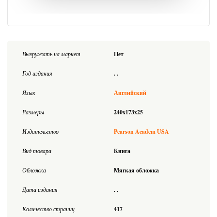
Выгружать на маркет
Нет
Год издания
. .
Язык
Английский
Размеры
240x173x25
Издательство
Pearson Academ USA
Вид товара
Книга
Обложка
Мягкая обложка
Дата издания
. .
Количество страниц
417