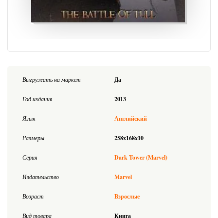
Выгружать на маркет
Да
Год издания
2013
Язык
Английский
Размеры
258x168x10
Серия
Dark Tower (Marvel)
Издательство
Marvel
Возраст
Взрослые
Вид товара
Книга