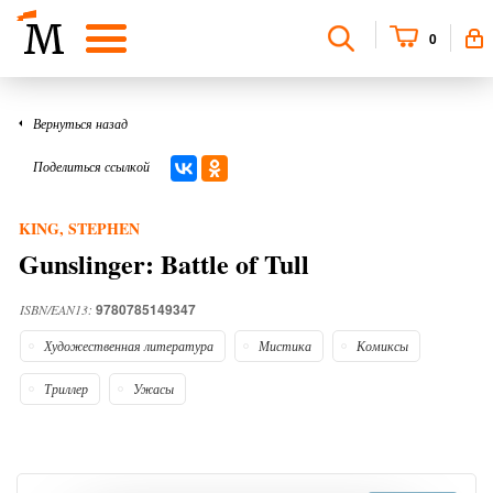
0
Вернуться назад
Поделиться ссылкой
KING, STEPHEN
Gunslinger: Battle of Tull
9780785149347
ISBN/EAN13:
Художественная литература
Мистика
Комиксы
Триллер
Ужасы