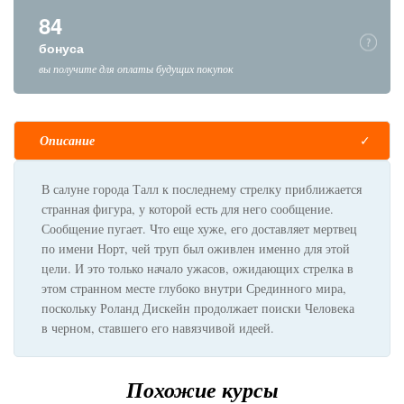
84
бонуса
вы получите для оплаты будущих покупок
Описание
В салуне города Талл к последнему стрелку приближается
странная фигура, у которой есть для него сообщение.
Сообщение пугает. Что еще хуже, его доставляет мертвец
по имени Норт, чей труп был оживлен именно для этой
цели. И это только начало ужасов, ожидающих стрелка в
этом странном месте глубоко внутри Срединного мира,
поскольку Роланд Дискейн продолжает поиски Человека
в черном, ставшего его навязчивой идеей.
Похожие курсы