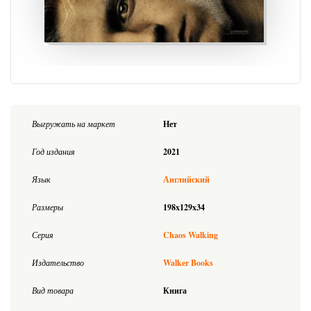
Выгружать на маркет
Нет
Год издания
2021
Язык
Английский
Размеры
198x129x34
Серия
Chaos Walking
Издательство
Walker Books
Вид товара
Книга