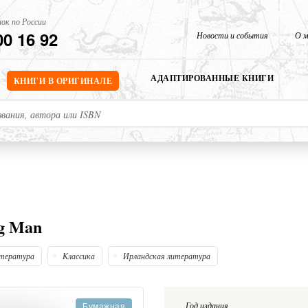
ок по России
00 16 92
Новости и события
О м
АДАПТИРОВАННЫЕ КНИГИ
КНИГИ В ОРИГИНАЛЕ
ng Man
итература
Классика
Ирландская литература
Год издания
Бумажная