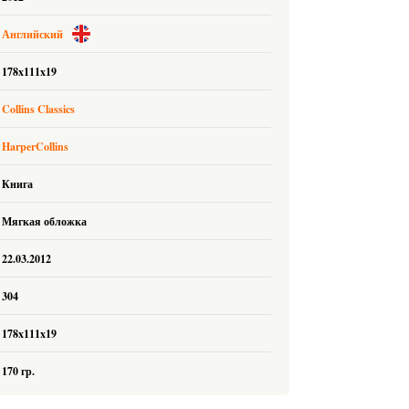
Английский
178x111x19
Collins Classics
HarperCollins
Книга
Мягкая обложка
22.03.2012
304
178x111x19
170 гр.