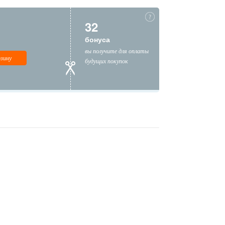
32
бонуса
вы получите для оплаты
рзину
будущих покупок