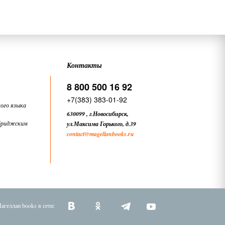
Контакты
8 800 500 16 92
+7(383) 383-01-92
ого языка
630099
,
г.Новосибирск,
бриджским
ул.Максима Горького, д.39
contact
@magellanbooks.ru
агеллан books в сети: