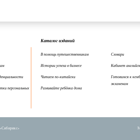
Каталог изданий
В помощь путешественникам
Словари
цам
Истории успеха в бизнесе
Кабинет английск
денциальности
Читаем по-китайски
Готовимся к кем
экзаменам
тки персональных
Развивайте ребёнка дома
 «Сибирикс»
М