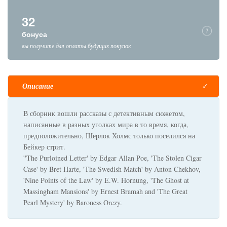
32
бонуса
вы получите для оплаты будущих покупок
Описание
В сборник вошли рассказы с детективным сюжетом,
написанные в разных уголках мира в то время, когда,
предположительно, Шерлок Холмс только поселился на
Бейкер стрит.
''The Purloined Letter' by Edgar Allan Poe, 'The Stolen Cigar
Case' by Bret Harte, 'The Swedish Match' by Anton Chekhov,
'Nine Points of the Law' by E.W. Hornung, 'The Ghost at
Massingham Mansions' by Ernest Bramah and 'The Great
Pearl Mystery' by Baroness Orczy.