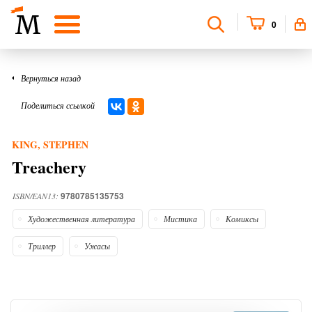
0
Вернуться назад
Поделиться ссылкой
KING, STEPHEN
Treachery
9780785135753
ISBN/EAN13:
Художественная литература
Мистика
Комиксы
Триллер
Ужасы