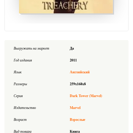
Выгружать на маркет
Да
Год издания
2011
Язык
Английский
Размеры
259x168x8
Серия
Dark Tower (Marvel)
Издательство
Marvel
Возраст
Взрослые
Вид товара
Книга