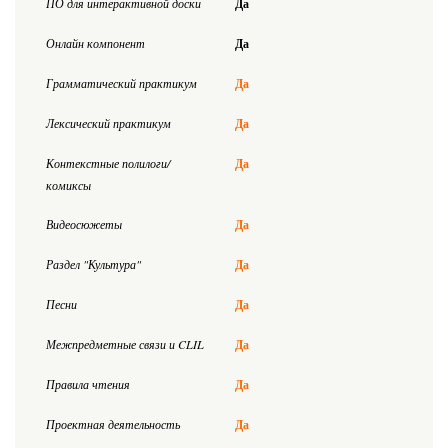
ПО для интерактивной доски
Да
Онлайн компонент
Да
Грамматический практикум
Да
Лексический практикум
Да
Контекстные полилоги/
Да
комиксы
Видеосюжеты
Да
Раздел "Культура"
Да
Песни
Да
Межпредметные связи и CLIL
Да
Правила чтения
Да
Проектная деятельность
Да