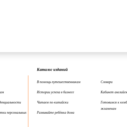
Каталог изданий
В помощь путешественникам
Словари
цам
Истории успеха в бизнесе
Кабинет английск
денциальности
Читаем по-китайски
Готовимся к кем
экзаменам
тки персональных
Развивайте ребёнка дома