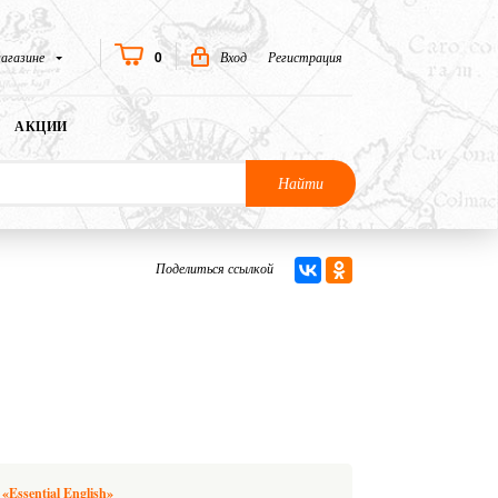
0
агазине
Вход
Регистрация
АКЦИИ
Найти
Поделиться ссылкой
Essential English»