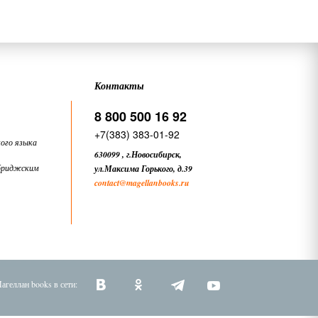
Контакты
8 800 500 16 92
+7(383) 383-01-92
ого языка
630099
,
г.Новосибирск,
бриджским
ул.Максима Горького, д.39
contact
@magellanbooks.ru
агеллан books в сети: