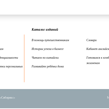
Каталог изданий
В помощь путешественникам
Словари
цам
Истории успеха в бизнесе
Кабинет английск
денциальности
Читаем по-китайски
Готовимся к кем
экзаменам
тки персональных
Развивайте ребёнка дома
 «Сибирикс»
М