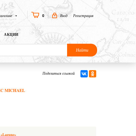
0
агазине
Вход
Регистрация
АКЦИИ
Найти
Поделиться ссылкой
RC MICHAEL
 «Lagune»