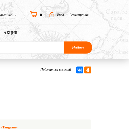
0
агазине
Вход
Регистрация
АКЦИИ
Найти
Поделиться ссылкой
 «Tangram»