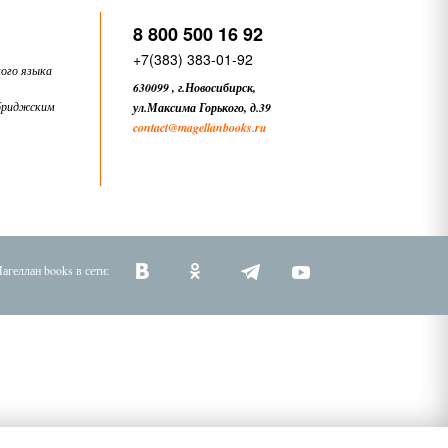
8 800 500 16 92
+7(383) 383-01-92
ого языка
630099
,
г.Новосибирск,
бриджским
ул.Максима Горького, д.39
contact
@magellanbooks.ru
агеллан books в сети: