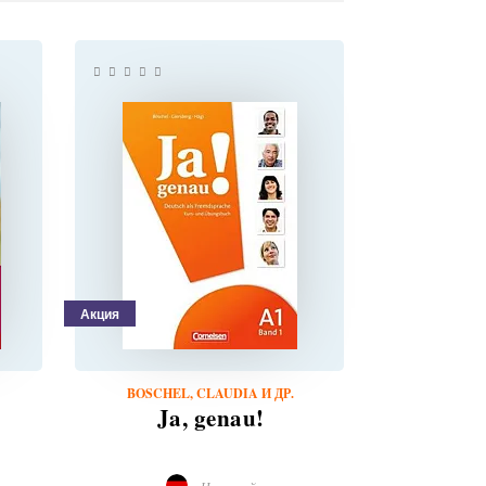
Акция
BOSCHEL, CLAUDIA И ДР.
HOSNI, LOUR
Ja, genau!
Au