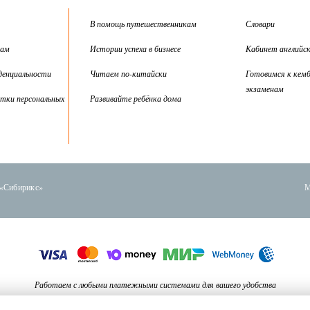
В помощь путешественникам
Словари
цам
Истории успеха в бизнесе
Кабинет английск
денциальности
Читаем по-китайски
Готовимся к кем
экзаменам
тки персональных
Развивайте ребёнка дома
 «Сибирикс»
М
Работаем с любыми платежными системами для вашего удобства