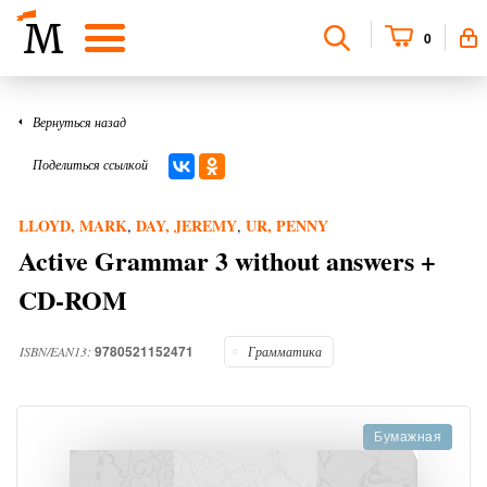
0
Вернуться назад
Поделиться ссылкой
LLOYD, MARK
DAY, JEREMY
UR, PENNY
,
,
Active Grammar 3 without answers +
CD-ROM
9780521152471
ISBN/EAN13:
Грамматика
Бумажная