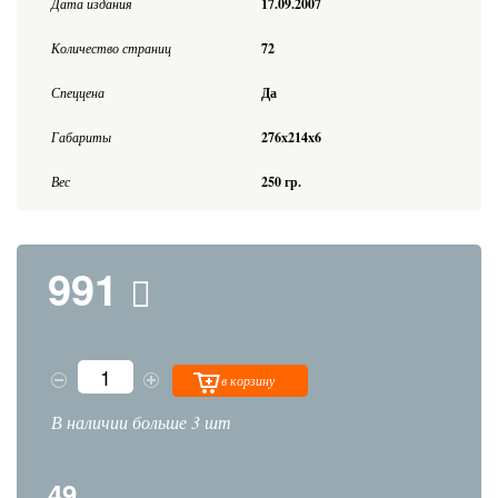
Дата издания
17.09.2007
Количество страниц
72
Спеццена
Да
Габариты
276x214x6
Вес
250 гр.
991
в корзину
В наличии больше 3 шт
49