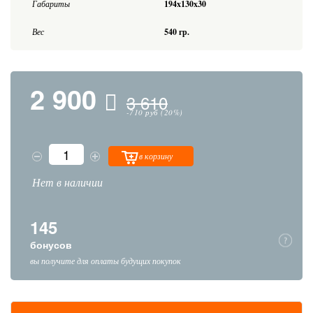
Габариты
194x130x30
Вес
540 гр.
2 900
3 610
-710 руб (20%)
в корзину
Нет в наличии
145
бонусов
вы получите для оплаты будущих покупок