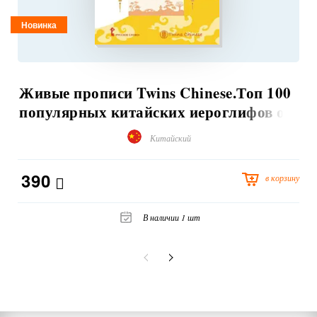
Новинка
Живые прописи Twins Chinese.Топ 100
популярных китайских иероглифов от
чемпиона мира по китайскому языку
Китайский
390
в корзину
В наличии 1 шт