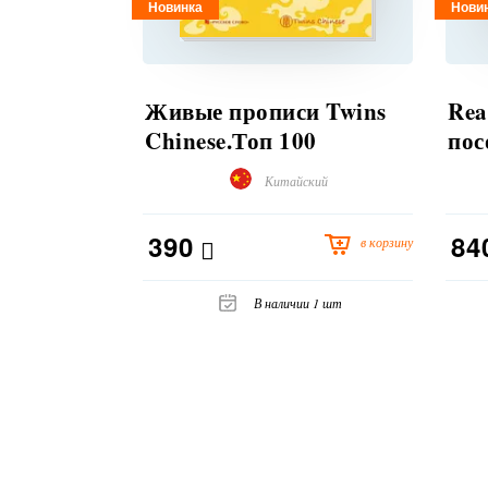
Новинка
Нови
Живые прописи Twins
Rea
Chinese.Топ 100
пос
популярных китайских
дет
Китайский
иероглифов от
анг
чемпиона мира по
390
84
в корзину
китайскому языку
В наличии 1 шт