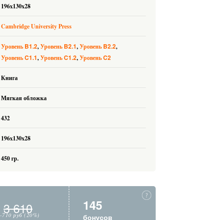
196x130x28
Cambridge University Press
B1.2
B2.1
B2.2
Уровень
Уровень
Уровень
C1.1
C1.2
C2
Уровень
Уровень
Уровень
Книга
Мягкая обложка
432
196x130x28
450 гр.
145
3 610
-710 руб (20%)
бонусов