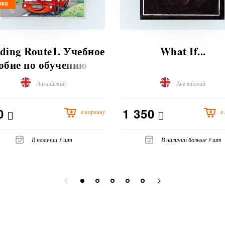
нка
ding Route1. Учебное
What If...
обие по обучению
ей 7-8 лет чтению на
Английский
Английский
лийском языке
0
1 350
в корзину
в
В наличии 3 шт
В наличии больше 3 шт