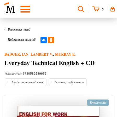
0
Вернуться назад
Поделиться ссылкой
BADGER, IAN
LAMBERT V.
MURRAY E.
,
,
Everyday Technical English + СD
9780582539655
ISBN/EAN13:
Профессиональный язык
Техника, изобретения
Бумажная