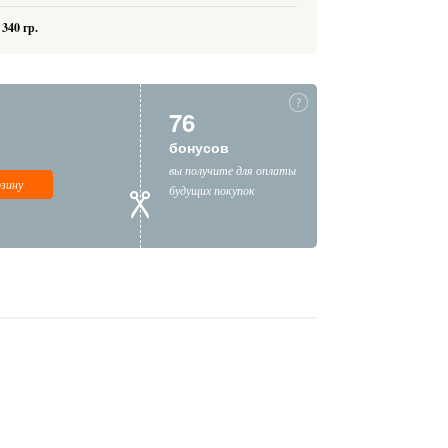
340 гр.
76
бонусов
вы получите для оплаты
рзину
будущих покупок