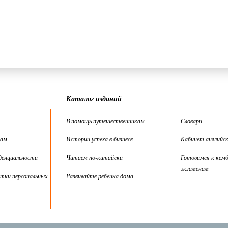
Каталог изданий
В помощь путешественникам
Словари
цам
Истории успеха в бизнесе
Кабинет английск
денциальности
Читаем по-китайски
Готовимся к кем
экзаменам
тки персональных
Развивайте ребёнка дома