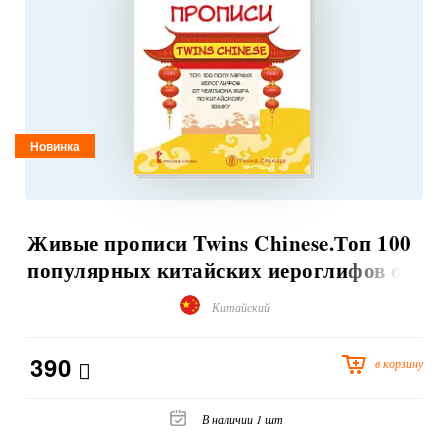
Новинка
Живые прописи Twins Chinese.Топ 100
популярных китайских иероглифов от
чемпиона мира по китайскому языку
Китайский
390
в корзину
В наличии 1 шт