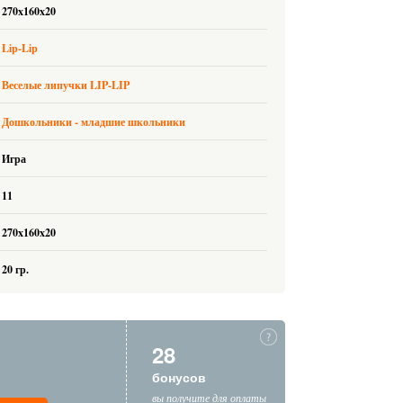
270x160x20
Lip-Lip
Веселые липучки LIP-LIP
Дошкольники - младшие школьники
Игра
11
270x160x20
20 гр.
28
бонусов
вы получите для оплаты