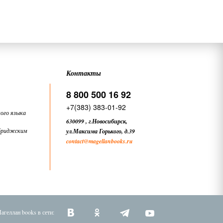
Контакты
8 800 500 16 92
+7(383) 383-01-92
ого языка
630099
,
г.Новосибирск,
бриджским
ул.Максима Горького, д.39
contact
@magellanbooks.ru
агеллан books в сети: