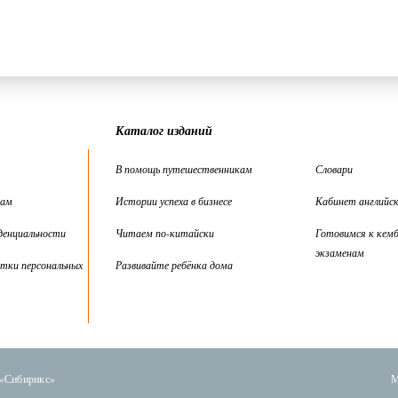
Каталог изданий
В помощь путешественникам
Словари
цам
Истории успеха в бизнесе
Кабинет английск
денциальности
Читаем по-китайски
Готовимся к кем
экзаменам
тки персональных
Развивайте ребёнка дома
 «Сибирикс»
М