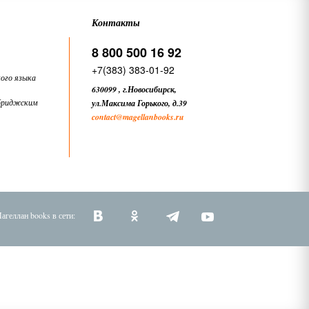
Контакты
8 800 500 16 92
+7(383) 383-01-92
ого языка
630099
,
г.Новосибирск,
бриджским
ул.Максима Горького, д.39
contact
@magellanbooks.ru
агеллан books в сети: