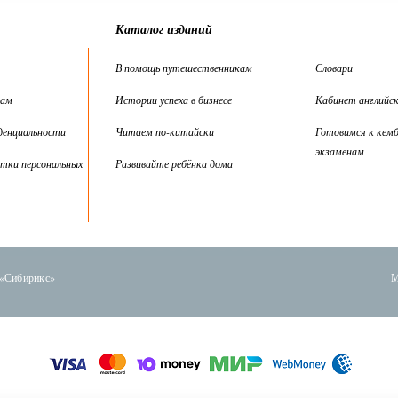
Каталог изданий
В помощь путешественникам
Словари
цам
Истории успеха в бизнесе
Кабинет английск
денциальности
Читаем по-китайски
Готовимся к кем
экзаменам
тки персональных
Развивайте ребёнка дома
 «Сибирикс»
М