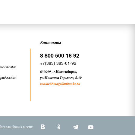
Контакты
8 800 500 16 92
+7(383) 383-01-92
ого языка
630099
,
г.Новосибирск,
бриджским
ул.Максима Горького, д.39
contact
@magellanbooks.ru
агеллан books в сети: