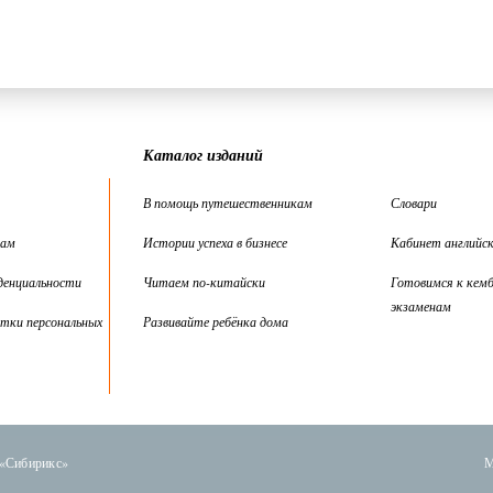
Каталог изданий
В помощь путешественникам
Словари
цам
Истории успеха в бизнесе
Кабинет английск
денциальности
Читаем по-китайски
Готовимся к кем
экзаменам
тки персональных
Развивайте ребёнка дома
 «Сибирикс»
М