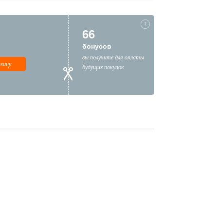
66
бонусов
вы получите для оплаты
рзину
будущих покупок