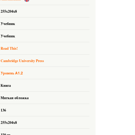
255x204x8
Учебник
Учебник
Read This!
Cambridge University Press
A1.2
Уровень
Книга
Мягкая обложка
136
255x204x8
320 гр.