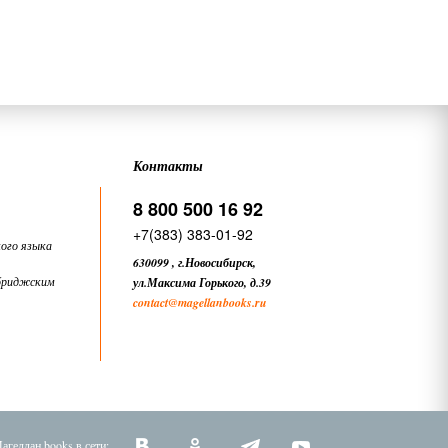
Контакты
8 800 500 16 92
+7(383) 383-01-92
ого языка
630099
,
г.Новосибирск,
бриджским
ул.Максима Горького, д.39
contact
@magellanbooks.ru
агеллан books в сети: