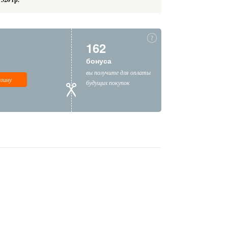
162
бонуса
вы получите для оплаты
рзину
будущих покупок