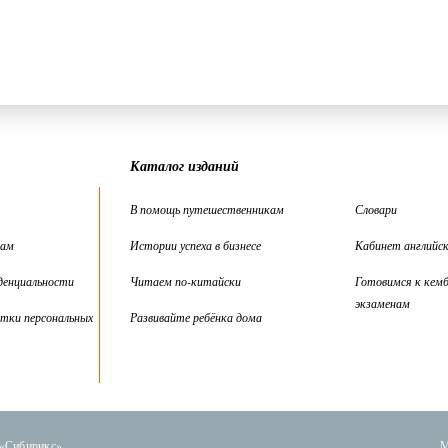
Каталог изданий
В помощь путешественникам
Словари
цам
Истории успеха в бизнесе
Кабинет английск
денциальности
Читаем по-китайски
Готовимся к кем
экзаменам
тки персональных
Развивайте ребёнка дома
 «Сибирикс»
М