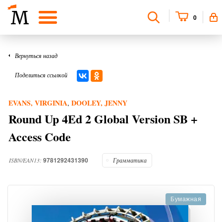
0
Вернуться назад
Поделиться ссылкой
EVANS, VIRGINIA
DOOLEY, JENNY
,
Round Up 4Ed 2 Global Version SB +
Access Code
9781292431390
ISBN/EAN13:
Грамматика
Бумажная