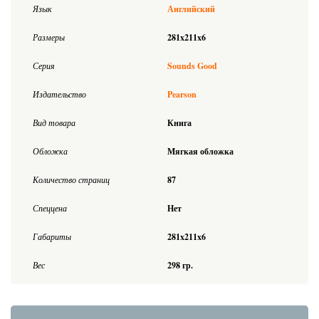
Язык
Английский
Размеры
281x211x6
Серия
Sounds Good
Издательство
Pearson
Вид товара
Книга
Обложка
Мягкая обложка
Количество страниц
87
Спеццена
Нет
Габариты
281x211x6
Вес
298 гр.