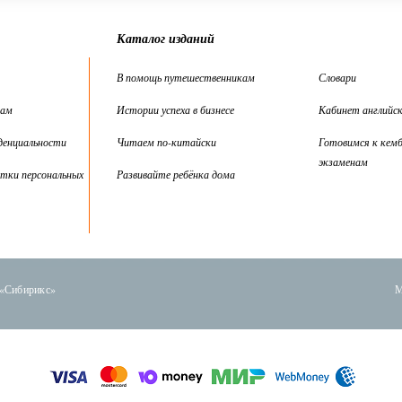
Каталог изданий
В помощь путешественникам
Словари
цам
Истории успеха в бизнесе
Кабинет английск
денциальности
Читаем по-китайски
Готовимся к кем
экзаменам
тки персональных
Развивайте ребёнка дома
 «Сибирикс»
М