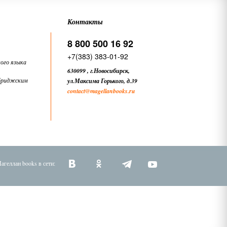
Контакты
8 800 500 16 92
+7(383) 383-01-92
ого языка
630099
,
г.Новосибирск,
бриджским
ул.Максима Горького, д.39
contact
@magellanbooks.ru
агеллан books в сети: