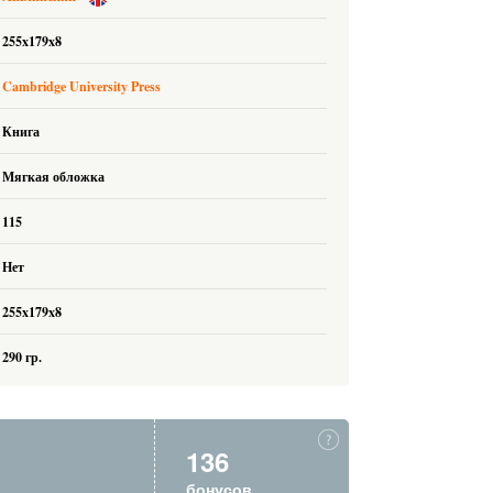
255x179x8
Cambridge University Press
Книга
Мягкая обложка
115
Нет
255x179x8
290 гр.
136
бонусов