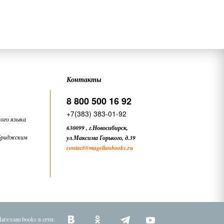
Контакты
8 800 500 16 92
+7(383) 383-01-92
ого языка
630099
,
г.Новосибирск,
бриджским
ул.Максима Горького, д.39
contact
@magellanbooks.ru
агеллан books в сети: