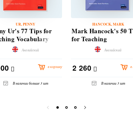
UR, PENNY
HANCOCK, MARK
ny Ur's 77 Tips for
Mark Hancock's 50 T
ching Vocabulary
for Teaching
Pronunciation
Английский
Английский
000
2 260
в корзину
в
В наличии больше 3 шт
В наличии 3 шт