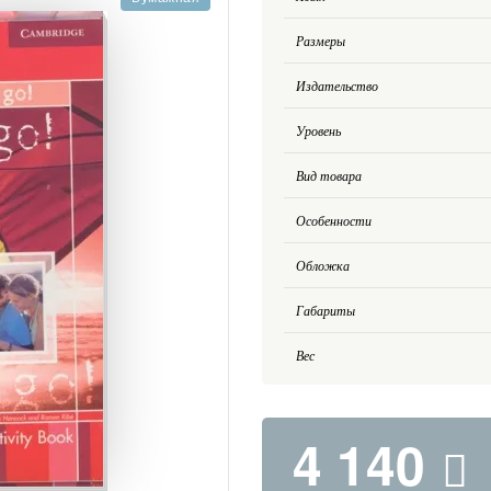
Размеры
Издательство
Уровень
Вид товара
Особенности
Обложка
Габариты
Вес
4 140