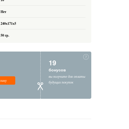
Нет
240x171x5
50 гр.
19
бонусов
вы получите для оплаты
рзину
будущих покупок