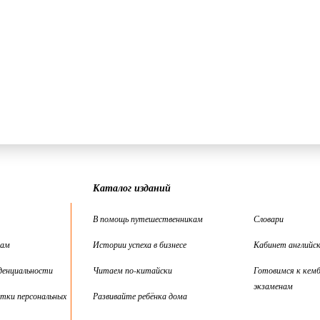
Каталог изданий
В помощь путешественникам
Словари
цам
Истории успеха в бизнесе
Кабинет английск
денциальности
Читаем по-китайски
Готовимся к кем
экзаменам
тки персональных
Развивайте ребёнка дома