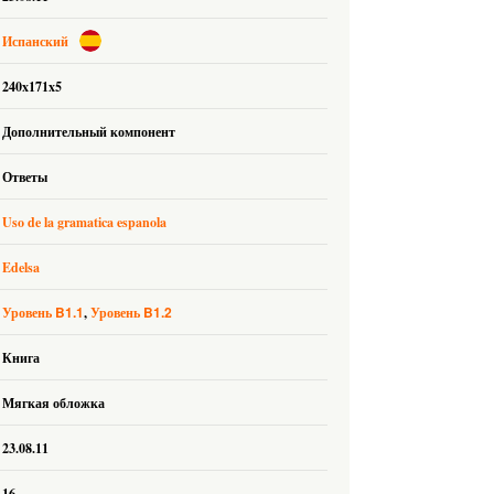
Испанский
240x171x5
Дополнительный компонент
Ответы
Uso de la gramatica espanola
Edelsa
B1.1
B1.2
Уровень
Уровень
Книга
Мягкая обложка
23.08.11
16